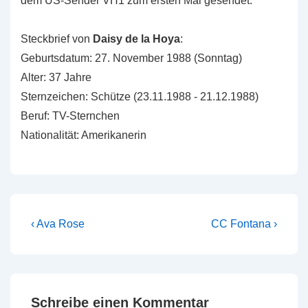
dem US-Sender VH1 zum ersten Mal gesendet.
Steckbrief von
Daisy de la Hoya
:
Geburtsdatum: 27. November 1988 (Sonntag)
Alter: 37 Jahre
Sternzeichen: Schütze (23.11.1988 - 21.12.1988)
Beruf: TV-Sternchen
Nationalität: Amerikanerin
Beitragsnavigation
Vorheriger
Nächster
‹ Ava Rose
CC Fontana ›
Beitrag
Beitrag
ist
ist
Schreibe einen Kommentar