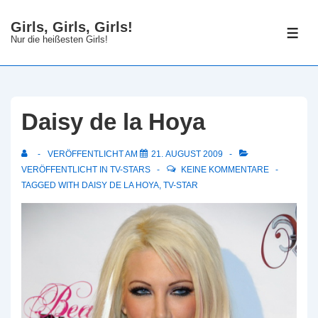
↓
Girls, Girls, Girls!
Zum
ME
Nur die heißesten Girls!
Inhalt
Daisy de la Hoya
VERÖFFENTLICHT AM
21. AUGUST 2009
VERÖFFENTLICHT IN
TV-STARS
KEINE KOMMENTARE
TAGGED WITH
DAISY DE LA HOYA
,
TV-STAR