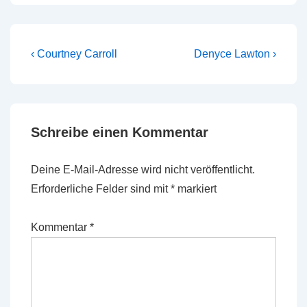
Beitragsnavigation
Vorheriger
Nächster
‹ Courtney Carroll
Denyce Lawton ›
Beitrag
Beitrag
ist
ist
Schreibe einen Kommentar
Deine E-Mail-Adresse wird nicht veröffentlicht.
Erforderliche Felder sind mit
*
markiert
Kommentar
*