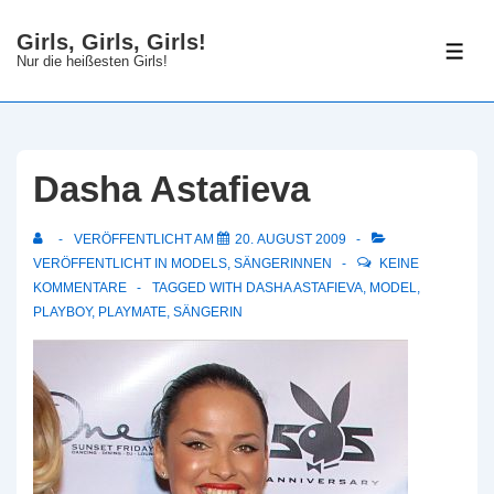
↓
Girls, Girls, Girls!
Zum
ME
Nur die heißesten Girls!
Inhalt
Dasha Astafieva
VERÖFFENTLICHT AM
20. AUGUST 2009
VERÖFFENTLICHT IN
MODELS
,
SÄNGERINNEN
KEINE
KOMMENTARE
TAGGED WITH
DASHA ASTAFIEVA
,
MODEL
,
PLAYBOY
,
PLAYMATE
,
SÄNGERIN