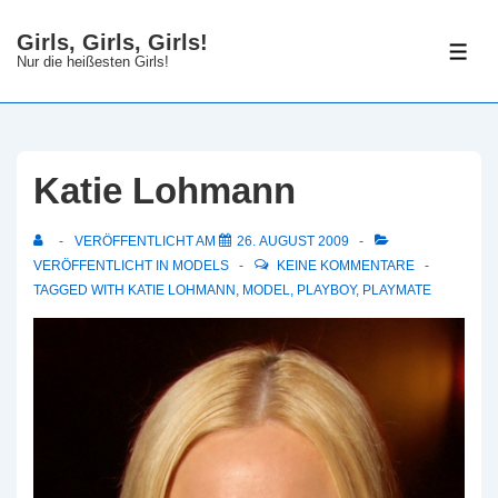
↓
Girls, Girls, Girls!
Zum
ME
Nur die heißesten Girls!
Inhalt
Katie Lohmann
VERÖFFENTLICHT AM
26. AUGUST 2009
VERÖFFENTLICHT IN
MODELS
KEINE KOMMENTARE
TAGGED WITH
KATIE LOHMANN
,
MODEL
,
PLAYBOY
,
PLAYMATE