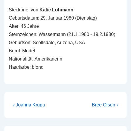
Steckbrief von
Katie Lohmann
:
Geburtsdatum: 29. Januar 1980 (Dienstag)
Alter: 46 Jahre
Sternzeichen: Wassermann (21.1.1980 - 19.2.1980)
Geburtsort: Scottsdale, Arizona, USA
Beruf: Model
Nationalität: Amerikanerin
Haarfarbe: blond
Beitragsnavigation
Vorheriger
Nächster
‹ Joanna Krupa
Bree Olson ›
Beitrag
Beitrag
ist
ist